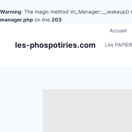
Warning
: The magic method Vc_Manager::__wakeup() mus
manager.php
on line
203
Aller
Accueil
au
les-phospotiries.com
contenu
Les PAPIE