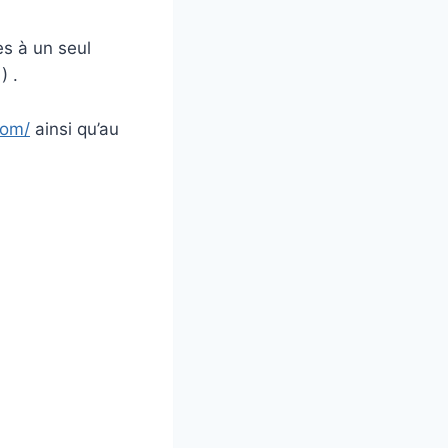
s à un seul
 .
com/
ainsi qu’au