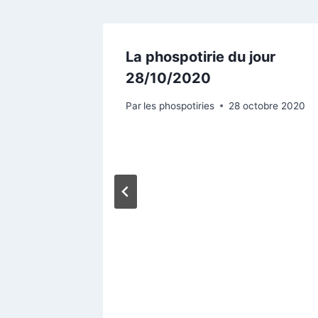
aurant
La phospotirie du jour
»
28/10/2020
et 2020
Par
les phospotiries
28 octobre 2020