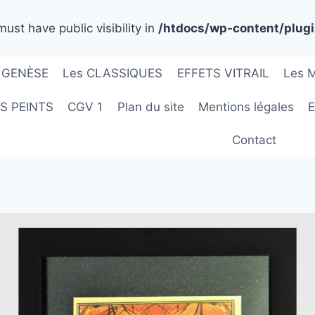
t have public visibility in
/htdocs/wp-content/plugi
GENÈSE
Les CLASSIQUES
EFFETS VITRAIL
Les 
RS PEINTS
CGV 1
Plan du site
Mentions légales
E
Contact