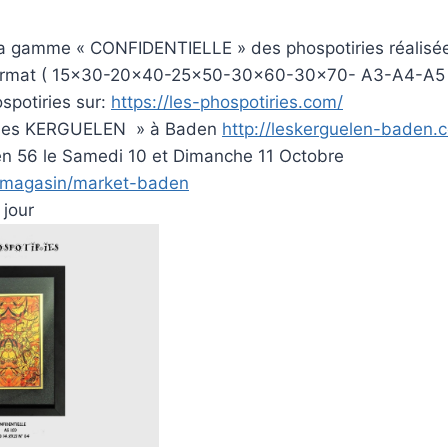
la gamme « CONFIDENTIELLE » des phospotiries réalisée
format ( 15×30-20×40-25×50-30×60-30×70- A3-A4-A5 )
spotiries sur:
https://les-phospotiries.com/
 Les KERGUELEN » à Baden
http://leskerguelen-baden.
 56 le Samedi 10 et Dimanche 11 Octobre
r/magasin/market-baden
 jour