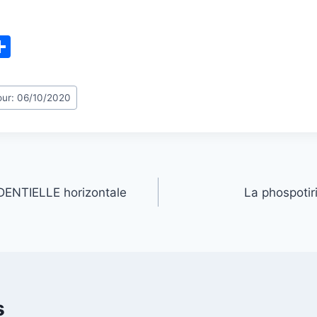
P
m
ar
i
ta
jour: 06/10/2020
g
er
ENTIELLE horizontale
La phospotir
s