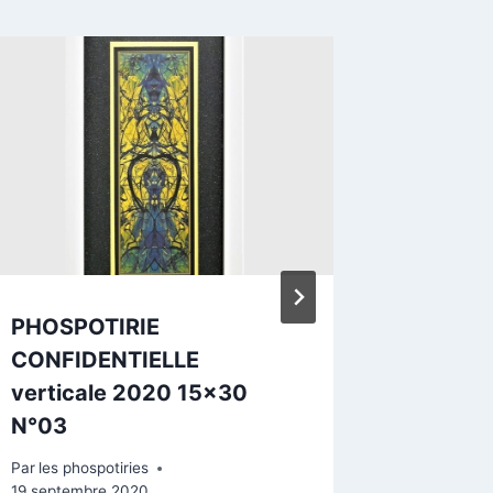
La phos
22/10/
Par
les pho
PHOSPOTIRIE
CONFIDENTIELLE
verticale 2020 15×30
N°03
Par
les phospotiries
19 septembre 2020