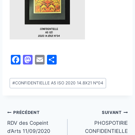
F
M
E
P
a
a
m
ar
c
st
ai
ta
Étiquettes
#
CONFIDENTIELLE A5 ISO 2020 14.8X21 N°04
e
o
l
g
de
b
d
er
la
publication :
o
o
Navigation
PRÉCÉDENT
SUIVANT
o
n
RDV des Copeint
PHOSPOTIRIE
k
de
d’Arts 11/09/2020
CONFIDENTIELLE